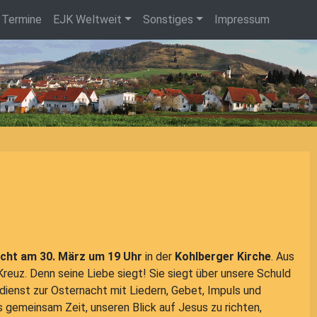
Termine
EJK Weltweit
Sonstiges
Impressum
cht am 30. März um 19 Uhr
in der
Kohlberger Kirche
. Aus
euz. Denn seine Liebe siegt! Sie siegt über unsere Schuld
dienst zur Osternacht mit Liedern, Gebet, Impuls und
gemeinsam Zeit, unseren Blick auf Jesus zu richten,