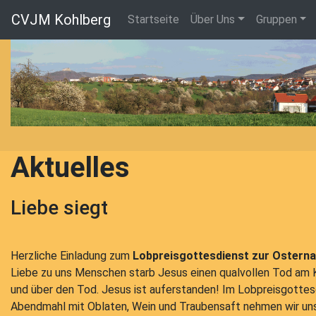
CVJM Kohlberg
Startseite
Über Uns
Gruppen
Aktuelles
Liebe siegt
Herzliche Einladung zum
Lobpreisgottesdienst zur Osterna
Liebe zu uns Menschen starb Jesus einen qualvollen Tod am Kr
und über den Tod. Jesus ist auferstanden! Im Lobpreisgottes
Abendmahl mit Oblaten, Wein und Traubensaft nehmen wir uns 